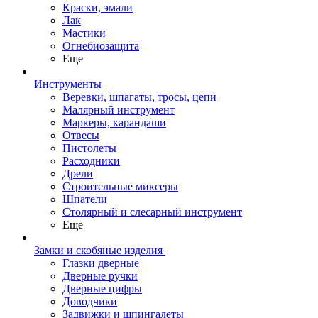
Краски, эмали
Лак
Мастики
Огнебиозащита
Еще
Инструменты
Веревки, шпагаты, тросы, цепи
Малярный инструмент
Маркеры, карандаши
Отвесы
Пистолеты
Расходники
Дрели
Строительные миксеры
Шпатели
Столярный и слесарный инструмент
Еще
Замки и скобяные изделия
Глазки дверные
Дверные ручки
Дверные цифры
Доводчики
Задвижки и шпингалеты