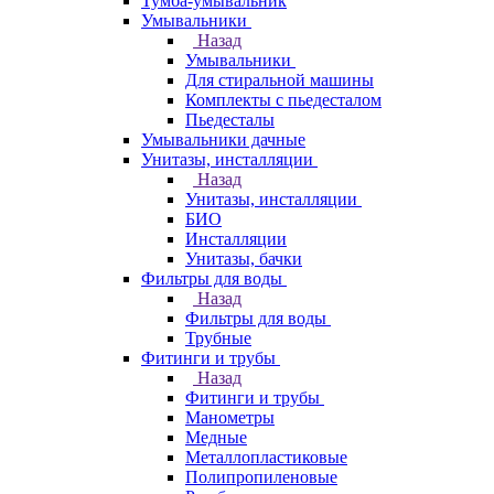
Тумба-умывальник
Умывальники
Назад
Умывальники
Для стиральной машины
Комплекты с пьедесталом
Пьедесталы
Умывальники дачные
Унитазы, инсталляции
Назад
Унитазы, инсталляции
БИО
Инсталляции
Унитазы, бачки
Фильтры для воды
Назад
Фильтры для воды
Трубные
Фитинги и трубы
Назад
Фитинги и трубы
Манометры
Медные
Металлопластиковые
Полипропиленовые