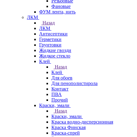
Резьбовые
Фановые
ФУМ лента, нить
ЛКМ
Назад
ЛКМ
Антисептики
Герметики
Грунтовки
Жидкие гвозди
Жидкое стекло
Клей
Назад
Клей
Для обоев
Для пенополистирола
Контакт
ПВА
Прочий
Краски, эмали
Назад
Краски, эмали
Краска водно-дисперсионная
Краска Финская
Краска-спрей