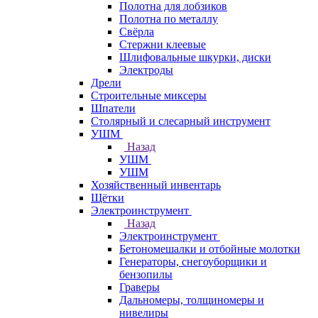
Полотна для лобзиков
Полотна по металлу
Свёрла
Стержни клеевые
Шлифовальные шкурки, диски
Электроды
Дрели
Строительные миксеры
Шпатели
Столярный и слесарный инструмент
УШМ
Назад
УШМ
УШМ
Хозяйственный инвентарь
Щётки
Электроинструмент
Назад
Электроинструмент
Бетономешалки и отбойные молотки
Генераторы, снегоуборщики и
бензопилы
Граверы
Дальномеры, толщиномеры и
нивелиры