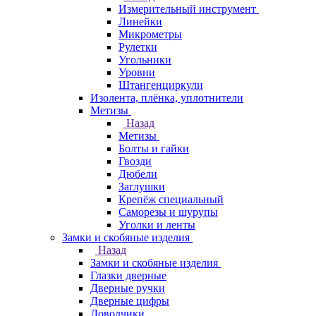
Измерительный инструмент
Линейки
Микрометры
Рулетки
Угольники
Уровни
Штангенциркули
Изолента, плёнка, уплотнители
Метизы
Назад
Метизы
Болты и гайки
Гвозди
Дюбели
Заглушки
Крепёж специальный
Саморезы и шурупы
Уголки и ленты
Замки и скобяные изделия
Назад
Замки и скобяные изделия
Глазки дверные
Дверные ручки
Дверные цифры
Доводчики