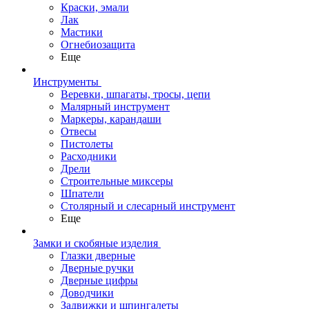
Краски, эмали
Лак
Мастики
Огнебиозащита
Еще
Инструменты
Веревки, шпагаты, тросы, цепи
Малярный инструмент
Маркеры, карандаши
Отвесы
Пистолеты
Расходники
Дрели
Строительные миксеры
Шпатели
Столярный и слесарный инструмент
Еще
Замки и скобяные изделия
Глазки дверные
Дверные ручки
Дверные цифры
Доводчики
Задвижки и шпингалеты