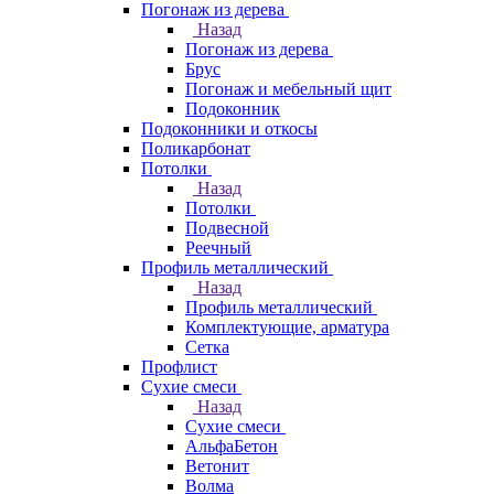
Погонаж из дерева
Назад
Погонаж из дерева
Брус
Погонаж и мебельный щит
Подоконник
Подоконники и откосы
Поликарбонат
Потолки
Назад
Потолки
Подвесной
Реечный
Профиль металлический
Назад
Профиль металлический
Комплектующие, арматура
Сетка
Профлист
Сухие смеси
Назад
Сухие смеси
АльфаБетон
Ветонит
Волма