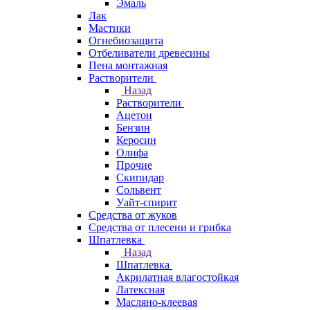
Эмаль
Лак
Мастики
Огнебиозащита
Отбеливатели древесины
Пена монтажная
Растворители
Назад
Растворители
Ацетон
Бензин
Керосин
Олифа
Прочие
Скипидар
Сольвент
Уайт-спирит
Средства от жуков
Средства от плесени и грибка
Шпатлевка
Назад
Шпатлевка
Акрилатная влагостойкая
Латексная
Масляно-клеевая