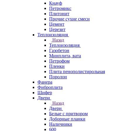
Кнауф
Петромикс
Плитонит
Прочие сухие смеси
Цемент
Церезит
Теплоизоляция
Назад
Теплоизоляция
Газобетон
Минплита, вата
Петрофом
Пленки
Плита пенополистирольная
Поролон
Фанера
Фиброплита
Шифер
Двери
Назад
Двери
Белые с притвором
Доборные планки
Наличники
600