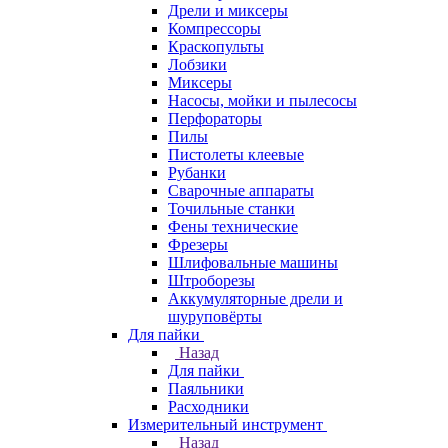
Дрели и миксеры
Компрессоры
Краскопульты
Лобзики
Миксеры
Насосы, мойки и пылесосы
Перфораторы
Пилы
Пистолеты клеевые
Рубанки
Сварочные аппараты
Точильные станки
Фены технические
Фрезеры
Шлифовальные машины
Штроборезы
Аккумуляторные дрели и
шуруповёрты
Для пайки
Назад
Для пайки
Паяльники
Расходники
Измерительный инструмент
Назад