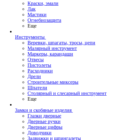
Краски, эмали
Лак
Мастики
Огнебиозащита
Еще
Инструменты
Веревки, шпагаты, тросы, цепи
Малярный инструмент
Маркеры, карандаши
Отвесы
Пистолеты
Расходники
Дрели
Строительные миксеры
Шпатели
Столярный и слесарный инструмент
Еще
Замки и скобяные изделия
Глазки дверные
Дверные ручки
Дверные цифры
Доводчики
Задвижки и шпингалеты