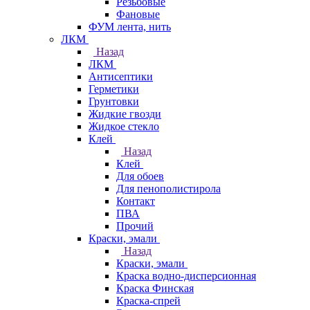
Резьбовые
Фановые
ФУМ лента, нить
ЛКМ
Назад
ЛКМ
Антисептики
Герметики
Грунтовки
Жидкие гвозди
Жидкое стекло
Клей
Назад
Клей
Для обоев
Для пенополистирола
Контакт
ПВА
Прочий
Краски, эмали
Назад
Краски, эмали
Краска водно-дисперсионная
Краска Финская
Краска-спрей