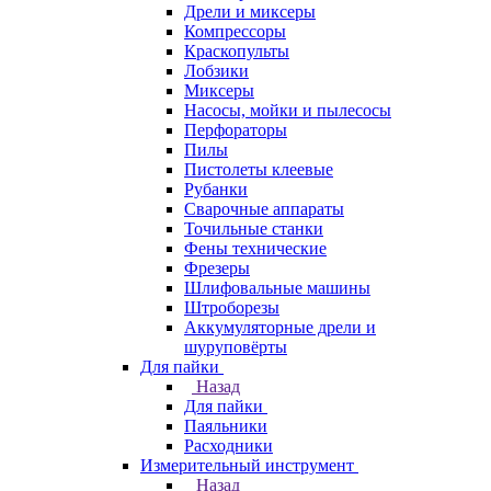
Дрели и миксеры
Компрессоры
Краскопульты
Лобзики
Миксеры
Насосы, мойки и пылесосы
Перфораторы
Пилы
Пистолеты клеевые
Рубанки
Сварочные аппараты
Точильные станки
Фены технические
Фрезеры
Шлифовальные машины
Штроборезы
Аккумуляторные дрели и
шуруповёрты
Для пайки
Назад
Для пайки
Паяльники
Расходники
Измерительный инструмент
Назад