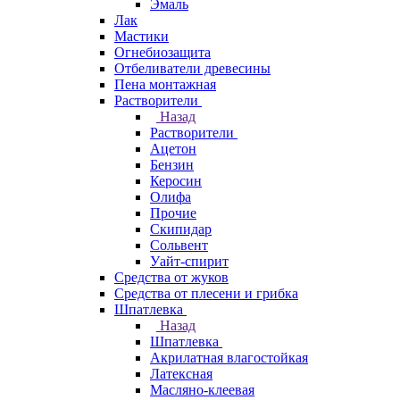
Эмаль
Лак
Мастики
Огнебиозащита
Отбеливатели древесины
Пена монтажная
Растворители
Назад
Растворители
Ацетон
Бензин
Керосин
Олифа
Прочие
Скипидар
Сольвент
Уайт-спирит
Средства от жуков
Средства от плесени и грибка
Шпатлевка
Назад
Шпатлевка
Акрилатная влагостойкая
Латексная
Масляно-клеевая