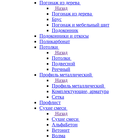
Погонаж из дерева
Назад
Погонаж из дерева
Брус
Погонаж и мебельный щит
Подоконник
Подоконники и откосы
Поликарбонат
Потолки
Назад
Потолки
Подвесной
Реечный
Профиль металлический
Назад
Профиль металлический
Комплектующие, арматура
Сетка
Профлист
Сухие смеси
Назад
Сухие смеси
АльфаБетон
Ветонит
Волма