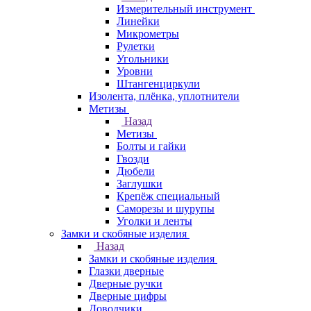
Измерительный инструмент
Линейки
Микрометры
Рулетки
Угольники
Уровни
Штангенциркули
Изолента, плёнка, уплотнители
Метизы
Назад
Метизы
Болты и гайки
Гвозди
Дюбели
Заглушки
Крепёж специальный
Саморезы и шурупы
Уголки и ленты
Замки и скобяные изделия
Назад
Замки и скобяные изделия
Глазки дверные
Дверные ручки
Дверные цифры
Доводчики