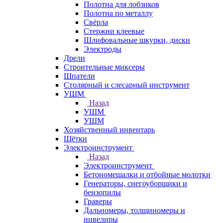
Полотна для лобзиков
Полотна по металлу
Свёрла
Стержни клеевые
Шлифовальные шкурки, диски
Электроды
Дрели
Строительные миксеры
Шпатели
Столярный и слесарный инструмент
УШМ
Назад
УШМ
УШМ
Хозяйственный инвентарь
Щётки
Электроинструмент
Назад
Электроинструмент
Бетономешалки и отбойные молотки
Генераторы, снегоуборщики и
бензопилы
Граверы
Дальномеры, толщиномеры и
нивелиры