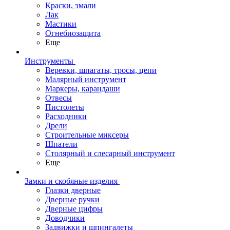
Краски, эмали
Лак
Мастики
Огнебиозащита
Еще
Инструменты
Веревки, шпагаты, тросы, цепи
Малярный инструмент
Маркеры, карандаши
Отвесы
Пистолеты
Расходники
Дрели
Строительные миксеры
Шпатели
Столярный и слесарный инструмент
Еще
Замки и скобяные изделия
Глазки дверные
Дверные ручки
Дверные цифры
Доводчики
Задвижки и шпингалеты