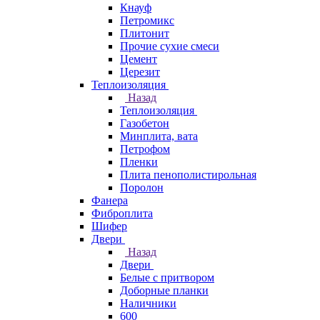
Кнауф
Петромикс
Плитонит
Прочие сухие смеси
Цемент
Церезит
Теплоизоляция
Назад
Теплоизоляция
Газобетон
Минплита, вата
Петрофом
Пленки
Плита пенополистирольная
Поролон
Фанера
Фиброплита
Шифер
Двери
Назад
Двери
Белые с притвором
Доборные планки
Наличники
600