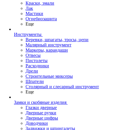
Краски, эмали
Лак
Мастики
Огнебиозащита
Еще
Инструменты
Веревки, шпагаты, тросы, цепи
Малярный инструмент
Маркеры, карандаши
Отвесы
Пистолеты
Расходники
Дрели
Строительные миксеры
Шпатели
Столярный и слесарный инструмент
Еще
Замки и скобяные изделия
Глазки дверные
Дверные ручки
Дверные цифры
Доводчики
Задвижки и шпингалеты