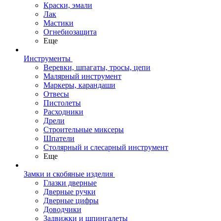
Краски, эмали
Лак
Мастики
Огнебиозащита
Еще
Инструменты
Веревки, шпагаты, тросы, цепи
Малярный инструмент
Маркеры, карандаши
Отвесы
Пистолеты
Расходники
Дрели
Строительные миксеры
Шпатели
Столярный и слесарный инструмент
Еще
Замки и скобяные изделия
Глазки дверные
Дверные ручки
Дверные цифры
Доводчики
Задвижки и шпингалеты