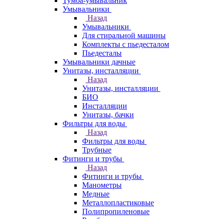
Тумба-умывальник
Умывальники
Назад
Умывальники
Для стиральной машины
Комплекты с пьедесталом
Пьедесталы
Умывальники дачные
Унитазы, инсталляции
Назад
Унитазы, инсталляции
БИО
Инсталляции
Унитазы, бачки
Фильтры для воды
Назад
Фильтры для воды
Трубные
Фитинги и трубы
Назад
Фитинги и трубы
Манометры
Медные
Металлопластиковые
Полипропиленовые