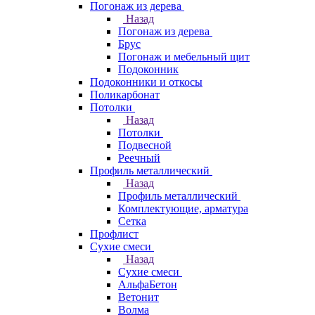
Погонаж из дерева
Назад
Погонаж из дерева
Брус
Погонаж и мебельный щит
Подоконник
Подоконники и откосы
Поликарбонат
Потолки
Назад
Потолки
Подвесной
Реечный
Профиль металлический
Назад
Профиль металлический
Комплектующие, арматура
Сетка
Профлист
Сухие смеси
Назад
Сухие смеси
АльфаБетон
Ветонит
Волма