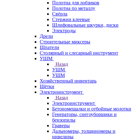
Полотна для лобзиков
Полотна по металлу
Свёрла
Стержни клеевые
Шлифовальные шкурки, диски
Электроды
Дрели
Строительные миксеры
Шпатели
Столярный и слесарный инструмент
УШМ
Назад
УШМ
УШМ
Хозяйственный инвентарь
Щётки
Электроинструмент
Назад
Электроинструмент
Бетономешалки и отбойные молотки
Генераторы, снегоуборщики и
бензопилы
Граверы
Дальномеры, толщиномеры и
нивелиры