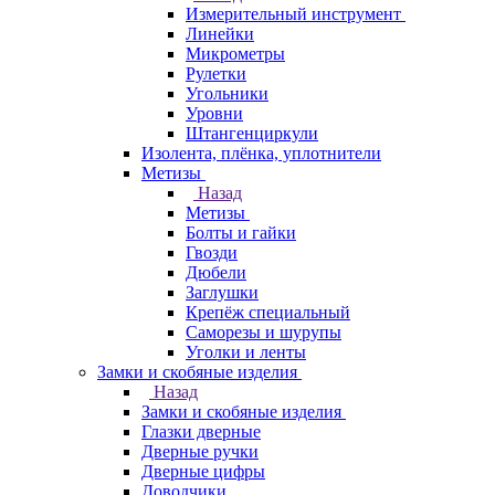
Измерительный инструмент
Линейки
Микрометры
Рулетки
Угольники
Уровни
Штангенциркули
Изолента, плёнка, уплотнители
Метизы
Назад
Метизы
Болты и гайки
Гвозди
Дюбели
Заглушки
Крепёж специальный
Саморезы и шурупы
Уголки и ленты
Замки и скобяные изделия
Назад
Замки и скобяные изделия
Глазки дверные
Дверные ручки
Дверные цифры
Доводчики