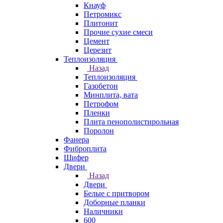
Кнауф
Петромикс
Плитонит
Прочие сухие смеси
Цемент
Церезит
Теплоизоляция
Назад
Теплоизоляция
Газобетон
Минплита, вата
Петрофом
Пленки
Плита пенополистирольная
Поролон
Фанера
Фиброплита
Шифер
Двери
Назад
Двери
Белые с притвором
Доборные планки
Наличники
600