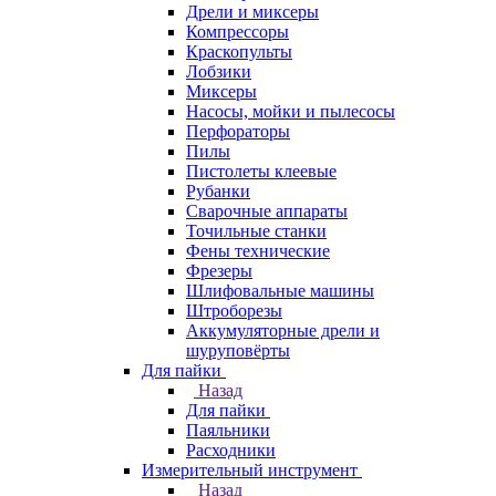
Дрели и миксеры
Компрессоры
Краскопульты
Лобзики
Миксеры
Насосы, мойки и пылесосы
Перфораторы
Пилы
Пистолеты клеевые
Рубанки
Сварочные аппараты
Точильные станки
Фены технические
Фрезеры
Шлифовальные машины
Штроборезы
Аккумуляторные дрели и
шуруповёрты
Для пайки
Назад
Для пайки
Паяльники
Расходники
Измерительный инструмент
Назад