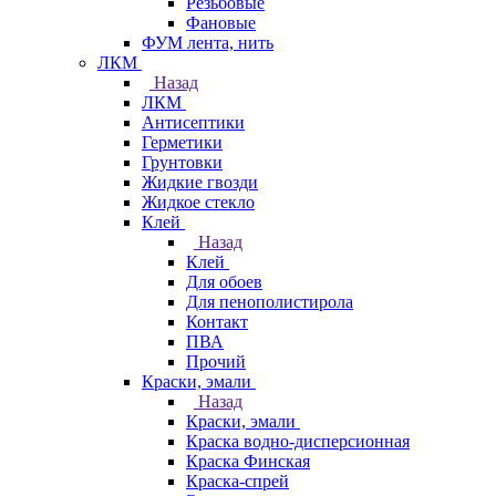
Резьбовые
Фановые
ФУМ лента, нить
ЛКМ
Назад
ЛКМ
Антисептики
Герметики
Грунтовки
Жидкие гвозди
Жидкое стекло
Клей
Назад
Клей
Для обоев
Для пенополистирола
Контакт
ПВА
Прочий
Краски, эмали
Назад
Краски, эмали
Краска водно-дисперсионная
Краска Финская
Краска-спрей