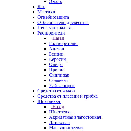
Эмаль
Лак
Мастики
Огнебиозащита
Отбеливатели древесины
Пена монтажная
Растворители
Назад
Растворители
Ацетон
Бензин
Керосин
Олифа
Прочие
Скипидар
Сольвент
Уайт-спирит
Средства от жуков
Средства от плесени и грибка
Шпатлевка
Назад
Шпатлевка
Акрилатная влагостойкая
Латексная
Масляно-клеевая