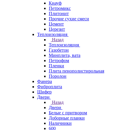
Кнауф
Петромикс
Плитонит
Прочие сухие смеси
Цемент
Церезит
Теплоизоляция
Назад
Теплоизоляция
Газобетон
Минплита, вата
Петрофом
Пленки
Плита пенополистирольная
Поролон
Фанера
Фиброплита
Шифер
Двери
Назад
Двери
Белые с притвором
Доборные планки
Наличники
600