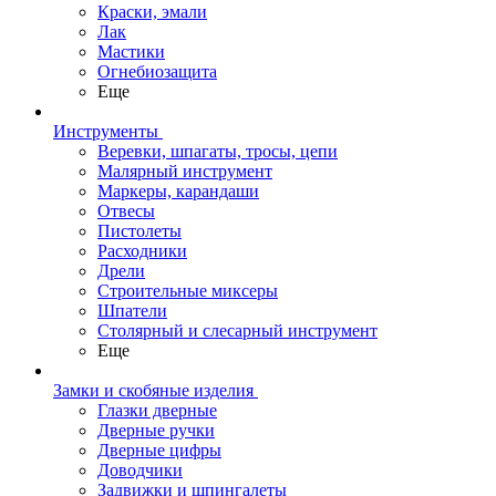
Краски, эмали
Лак
Мастики
Огнебиозащита
Еще
Инструменты
Веревки, шпагаты, тросы, цепи
Малярный инструмент
Маркеры, карандаши
Отвесы
Пистолеты
Расходники
Дрели
Строительные миксеры
Шпатели
Столярный и слесарный инструмент
Еще
Замки и скобяные изделия
Глазки дверные
Дверные ручки
Дверные цифры
Доводчики
Задвижки и шпингалеты