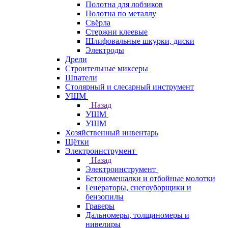
Полотна для лобзиков
Полотна по металлу
Свёрла
Стержни клеевые
Шлифовальные шкурки, диски
Электроды
Дрели
Строительные миксеры
Шпатели
Столярный и слесарный инструмент
УШМ
Назад
УШМ
УШМ
Хозяйственный инвентарь
Щётки
Электроинструмент
Назад
Электроинструмент
Бетономешалки и отбойные молотки
Генераторы, снегоуборщики и
бензопилы
Граверы
Дальномеры, толщиномеры и
нивелиры