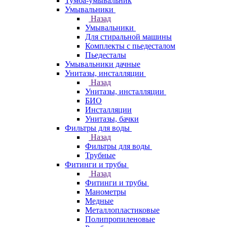
Тумба-умывальник
Умывальники
Назад
Умывальники
Для стиральной машины
Комплекты с пьедесталом
Пьедесталы
Умывальники дачные
Унитазы, инсталляции
Назад
Унитазы, инсталляции
БИО
Инсталляции
Унитазы, бачки
Фильтры для воды
Назад
Фильтры для воды
Трубные
Фитинги и трубы
Назад
Фитинги и трубы
Манометры
Медные
Металлопластиковые
Полипропиленовые