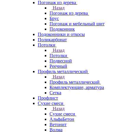
Погонаж из дерева
Назад
Погонаж из дерева
Брус
Погонаж и мебельный щит
Подоконник
Подоконники и откосы
Поликарбонат
Потолки
Назад
Потолки
Подвесной
Реечный
Профиль металлический
Назад
Профиль металлический
Комплектующие, арматура
Сетка
Профлист
Сухие смеси
Назад
Сухие смеси
АльфаБетон
Ветонит
Волма