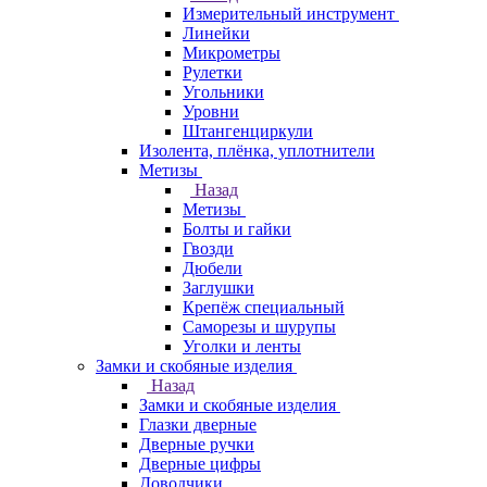
Измерительный инструмент
Линейки
Микрометры
Рулетки
Угольники
Уровни
Штангенциркули
Изолента, плёнка, уплотнители
Метизы
Назад
Метизы
Болты и гайки
Гвозди
Дюбели
Заглушки
Крепёж специальный
Саморезы и шурупы
Уголки и ленты
Замки и скобяные изделия
Назад
Замки и скобяные изделия
Глазки дверные
Дверные ручки
Дверные цифры
Доводчики