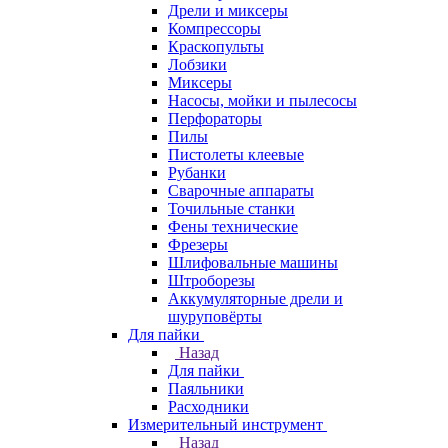
Дрели и миксеры
Компрессоры
Краскопульты
Лобзики
Миксеры
Насосы, мойки и пылесосы
Перфораторы
Пилы
Пистолеты клеевые
Рубанки
Сварочные аппараты
Точильные станки
Фены технические
Фрезеры
Шлифовальные машины
Штроборезы
Аккумуляторные дрели и
шуруповёрты
Для пайки
Назад
Для пайки
Паяльники
Расходники
Измерительный инструмент
Назад