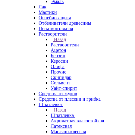
Эмаль
Лак
Мастики
Огнебиозащита
Отбеливатели древесины
Пена монтажная
Растворители
Назад
Растворители
Ацетон
Бензин
Керосин
Олифа
Прочие
Скипидар
Сольвент
Уайт-спирит
Средства от жуков
Средства от плесени и грибка
Шпатлевка
Назад
Шпатлевка
Акрилатная влагостойкая
Латексная
Масляно-клеевая