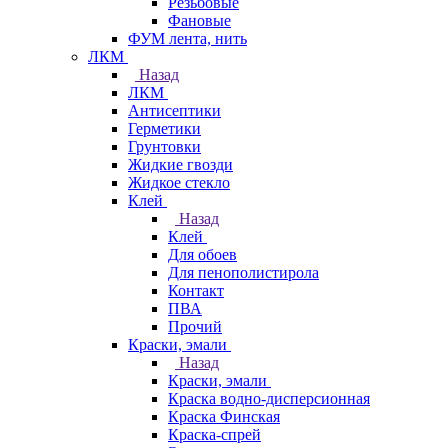
Резьбовые
Фановые
ФУМ лента, нить
ЛКМ
Назад
ЛКМ
Антисептики
Герметики
Грунтовки
Жидкие гвозди
Жидкое стекло
Клей
Назад
Клей
Для обоев
Для пенополистирола
Контакт
ПВА
Прочий
Краски, эмали
Назад
Краски, эмали
Краска водно-дисперсионная
Краска Финская
Краска-спрей