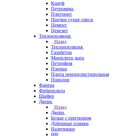
Кнауф
Петромикс
Плитонит
Прочие сухие смеси
Цемент
Церезит
Теплоизоляция
Назад
Теплоизоляция
Газобетон
Минплита, вата
Петрофом
Пленки
Плита пенополистирольная
Поролон
Фанера
Фиброплита
Шифер
Двери
Назад
Двери
Белые с притвором
Доборные планки
Наличники
600