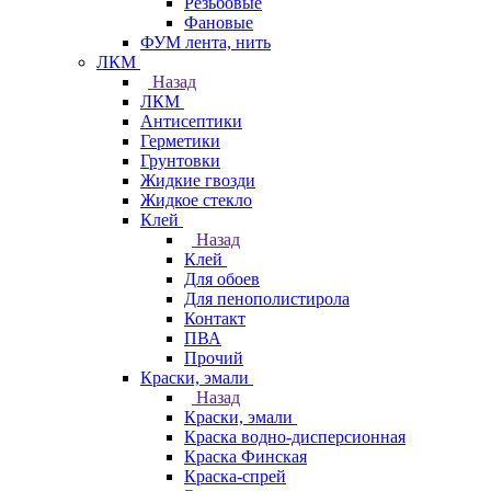
Резьбовые
Фановые
ФУМ лента, нить
ЛКМ
Назад
ЛКМ
Антисептики
Герметики
Грунтовки
Жидкие гвозди
Жидкое стекло
Клей
Назад
Клей
Для обоев
Для пенополистирола
Контакт
ПВА
Прочий
Краски, эмали
Назад
Краски, эмали
Краска водно-дисперсионная
Краска Финская
Краска-спрей