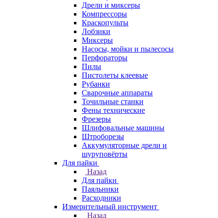
Дрели и миксеры
Компрессоры
Краскопульты
Лобзики
Миксеры
Насосы, мойки и пылесосы
Перфораторы
Пилы
Пистолеты клеевые
Рубанки
Сварочные аппараты
Точильные станки
Фены технические
Фрезеры
Шлифовальные машины
Штроборезы
Аккумуляторные дрели и
шуруповёрты
Для пайки
Назад
Для пайки
Паяльники
Расходники
Измерительный инструмент
Назад