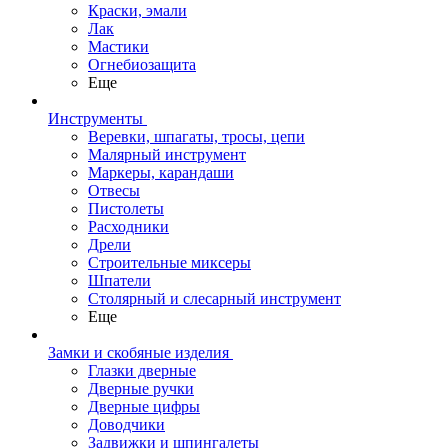
Краски, эмали
Лак
Мастики
Огнебиозащита
Еще
Инструменты
Веревки, шпагаты, тросы, цепи
Малярный инструмент
Маркеры, карандаши
Отвесы
Пистолеты
Расходники
Дрели
Строительные миксеры
Шпатели
Столярный и слесарный инструмент
Еще
Замки и скобяные изделия
Глазки дверные
Дверные ручки
Дверные цифры
Доводчики
Задвижки и шпингалеты