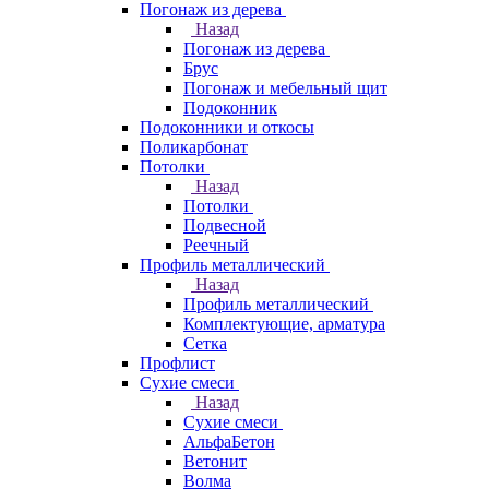
Погонаж из дерева
Назад
Погонаж из дерева
Брус
Погонаж и мебельный щит
Подоконник
Подоконники и откосы
Поликарбонат
Потолки
Назад
Потолки
Подвесной
Реечный
Профиль металлический
Назад
Профиль металлический
Комплектующие, арматура
Сетка
Профлист
Сухие смеси
Назад
Сухие смеси
АльфаБетон
Ветонит
Волма