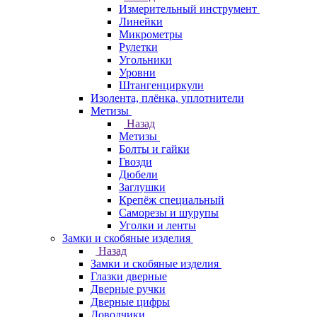
Измерительный инструмент
Линейки
Микрометры
Рулетки
Угольники
Уровни
Штангенциркули
Изолента, плёнка, уплотнители
Метизы
Назад
Метизы
Болты и гайки
Гвозди
Дюбели
Заглушки
Крепёж специальный
Саморезы и шурупы
Уголки и ленты
Замки и скобяные изделия
Назад
Замки и скобяные изделия
Глазки дверные
Дверные ручки
Дверные цифры
Доводчики