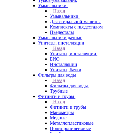
Тумба-умывальник
Умывальники
Назад
Умывальники
Для стиральной машины
Комплекты с пьедесталом
Пьедесталы
Умывальники дачные
Унитазы, инсталляции
Назад
Унитазы, инсталляции
БИО
Инсталляции
Унитазы, бачки
Фильтры для воды
Назад
Фильтры для воды
Трубные
Фитинги и трубы
Назад
Фитинги и трубы
Манометры
Медные
Металлопластиковые
Полипропиленовые