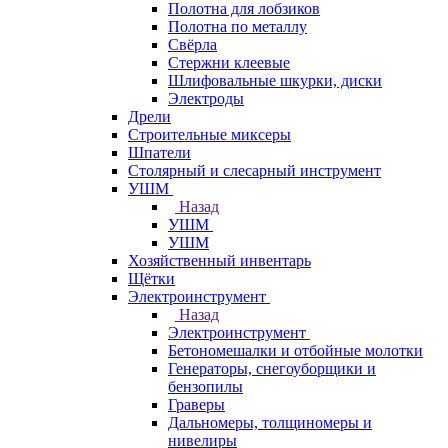
Полотна для лобзиков
Полотна по металлу
Свёрла
Стержни клеевые
Шлифовальные шкурки, диски
Электроды
Дрели
Строительные миксеры
Шпатели
Столярный и слесарный инструмент
УШМ
Назад
УШМ
УШМ
Хозяйственный инвентарь
Щётки
Электроинструмент
Назад
Электроинструмент
Бетономешалки и отбойные молотки
Генераторы, снегоуборщики и
бензопилы
Граверы
Дальномеры, толщиномеры и
нивелиры