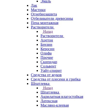
Эмаль
Лак
Мастики
Огнебиозащита
Отбеливатели древесины
Пена монтажная
Растворители
Назад
Растворители
Ацетон
Бензин
Керосин
Олифа
Прочие
Скипидар
Сольвент
Уайт-спирит
Средства от жуков
Средства от плесени и грибка
Шпатлевка
Назад
Шпатлевка
Акрилатная влагостойкая
Латексная
Масляно-клеевая