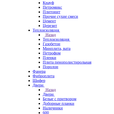
Кнауф
Петромикс
Плитонит
Прочие сухие смеси
Цемент
Церезит
Теплоизоляция
Назад
Теплоизоляция
Газобетон
Минплита, вата
Петрофом
Пленки
Плита пенополистирольная
Поролон
Фанера
Фиброплита
Шифер
Двери
Назад
Двери
Белые с притвором
Доборные планки
Наличники
600