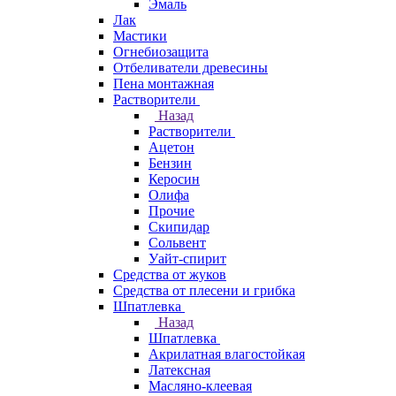
Эмаль
Лак
Мастики
Огнебиозащита
Отбеливатели древесины
Пена монтажная
Растворители
Назад
Растворители
Ацетон
Бензин
Керосин
Олифа
Прочие
Скипидар
Сольвент
Уайт-спирит
Средства от жуков
Средства от плесени и грибка
Шпатлевка
Назад
Шпатлевка
Акрилатная влагостойкая
Латексная
Масляно-клеевая