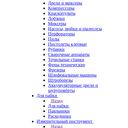
Дрели и миксеры
Компрессоры
Краскопульты
Лобзики
Миксеры
Насосы, мойки и пылесосы
Перфораторы
Пилы
Пистолеты клеевые
Рубанки
Сварочные аппараты
Точильные станки
Фены технические
Фрезеры
Шлифовальные машины
Штроборезы
Аккумуляторные дрели и
шуруповёрты
Для пайки
Назад
Для пайки
Паяльники
Расходники
Измерительный инструмент
Назад