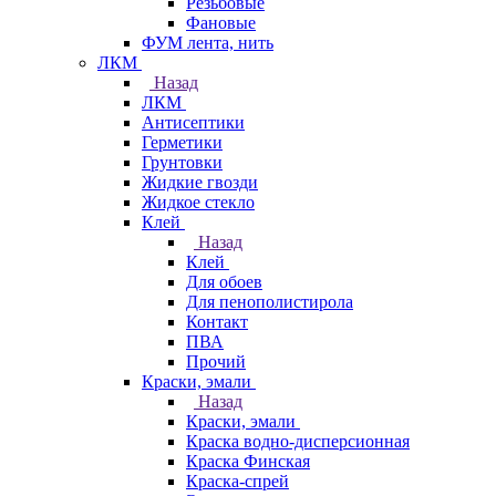
Резьбовые
Фановые
ФУМ лента, нить
ЛКМ
Назад
ЛКМ
Антисептики
Герметики
Грунтовки
Жидкие гвозди
Жидкое стекло
Клей
Назад
Клей
Для обоев
Для пенополистирола
Контакт
ПВА
Прочий
Краски, эмали
Назад
Краски, эмали
Краска водно-дисперсионная
Краска Финская
Краска-спрей