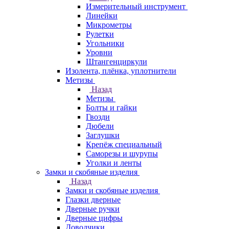
Измерительный инструмент
Линейки
Микрометры
Рулетки
Угольники
Уровни
Штангенциркули
Изолента, плёнка, уплотнители
Метизы
Назад
Метизы
Болты и гайки
Гвозди
Дюбели
Заглушки
Крепёж специальный
Саморезы и шурупы
Уголки и ленты
Замки и скобяные изделия
Назад
Замки и скобяные изделия
Глазки дверные
Дверные ручки
Дверные цифры
Доводчики