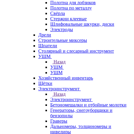
Полотна для лобзиков
Полотна по металлу
Свёрла
Стержни клеевые
Шлифовальные шкурки, диски
Электроды
Дрели
Строительные миксеры
Шпатели
Столярный и слесарный инструмент
УШМ
Назад
УШМ
УШМ
Хозяйственный инвентарь
Щётки
Электроинструмент
Назад
Электроинструмент
Бетономешалки и отбойные молотки
Генераторы, снегоуборщики и
бензопилы
Граверы
Дальномеры, толщиномеры и
нивелиры