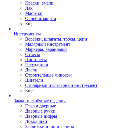
Краски, эмали
Лак
Мастики
Огнебиозащита
Еще
Инструменты
Веревки, шпагаты, тросы, цепи
Малярный инструмент
Маркеры, карандаши
Отвесы
Пистолеты
Расходники
Дрели
Строительные миксеры
Шпатели
Столярный и слесарный инструмент
Еще
Замки и скобяные изделия
Глазки дверные
Дверные ручки
Дверные цифры
Доводчики
Задвижки и шпингалеты