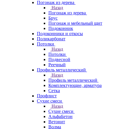
Погонаж из дерева
Назад
Погонаж из дерева
Брус
Погонаж и мебельный щит
Подоконник
Подоконники и откосы
Поликарбонат
Потолки
Назад
Потолки
Подвесной
Реечный
Профиль металлический
Назад
Профиль металлический
Комплектующие, арматура
Сетка
Профлист
Сухие смеси
Назад
Сухие смеси
АльфаБетон
Ветонит
Волма