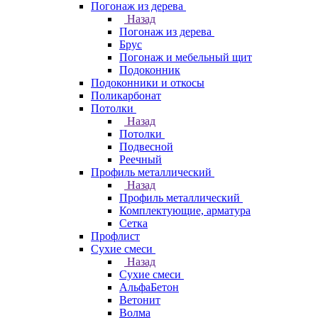
Погонаж из дерева
Назад
Погонаж из дерева
Брус
Погонаж и мебельный щит
Подоконник
Подоконники и откосы
Поликарбонат
Потолки
Назад
Потолки
Подвесной
Реечный
Профиль металлический
Назад
Профиль металлический
Комплектующие, арматура
Сетка
Профлист
Сухие смеси
Назад
Сухие смеси
АльфаБетон
Ветонит
Волма