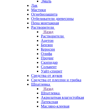
Эмаль
Лак
Мастики
Огнебиозащита
Отбеливатели древесины
Пена монтажная
Растворители
Назад
Растворители
Ацетон
Бензин
Керосин
Олифа
Прочие
Скипидар
Сольвент
Уайт-спирит
Средства от жуков
Средства от плесени и грибка
Шпатлевка
Назад
Шпатлевка
Акрилатная влагостойкая
Латексная
Масляно-клеевая