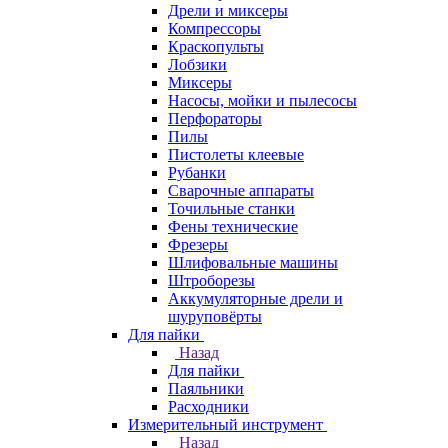
Дрели и миксеры
Компрессоры
Краскопульты
Лобзики
Миксеры
Насосы, мойки и пылесосы
Перфораторы
Пилы
Пистолеты клеевые
Рубанки
Сварочные аппараты
Точильные станки
Фены технические
Фрезеры
Шлифовальные машины
Штроборезы
Аккумуляторные дрели и
шуруповёрты
Для пайки
Назад
Для пайки
Паяльники
Расходники
Измерительный инструмент
Назад