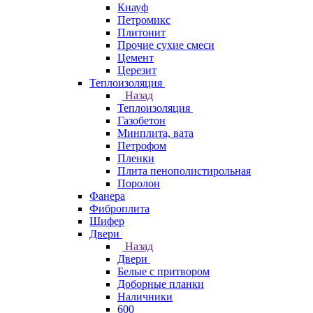
Кнауф
Петромикс
Плитонит
Прочие сухие смеси
Цемент
Церезит
Теплоизоляция
Назад
Теплоизоляция
Газобетон
Минплита, вата
Петрофом
Пленки
Плита пенополистирольная
Поролон
Фанера
Фиброплита
Шифер
Двери
Назад
Двери
Белые с притвором
Доборные планки
Наличники
600