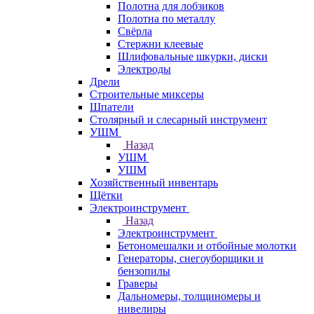
Полотна для лобзиков
Полотна по металлу
Свёрла
Стержни клеевые
Шлифовальные шкурки, диски
Электроды
Дрели
Строительные миксеры
Шпатели
Столярный и слесарный инструмент
УШМ
Назад
УШМ
УШМ
Хозяйственный инвентарь
Щётки
Электроинструмент
Назад
Электроинструмент
Бетономешалки и отбойные молотки
Генераторы, снегоуборщики и
бензопилы
Граверы
Дальномеры, толщиномеры и
нивелиры