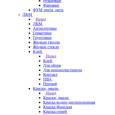
Резьбовые
Фановые
ФУМ лента, нить
ЛКМ
Назад
ЛКМ
Антисептики
Герметики
Грунтовки
Жидкие гвозди
Жидкое стекло
Клей
Назад
Клей
Для обоев
Для пенополистирола
Контакт
ПВА
Прочий
Краски, эмали
Назад
Краски, эмали
Краска водно-дисперсионная
Краска Финская
Краска-спрей