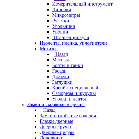
Измерительный инструмент
Линейки
Микрометры
Рулетки
Угольники
Уровни
Штангенциркули
Изолента, плёнка, уплотнители
Метизы
Назад
Метизы
Болты и гайки
Гвозди
Дюбели
Заглушки
Крепёж специальный
Саморезы и шурупы
Уголки и ленты
Замки и скобяные изделия
Назад
Замки и скобяные изделия
Глазки дверные
Дверные ручки
Дверные цифры
Доводчики