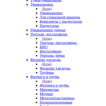
Тумба-умывальник
Умывальники
Назад
Умывальники
Для стиральной машины
Комплекты с пьедесталом
Пьедесталы
Умывальники дачные
Унитазы, инсталляции
Назад
Унитазы, инсталляции
БИО
Инсталляции
Унитазы, бачки
Фильтры для воды
Назад
Фильтры для воды
Трубные
Фитинги и трубы
Назад
Фитинги и трубы
Манометры
Медные
Металлопластиковые
Полипропиленовые