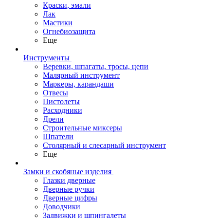
Краски, эмали
Лак
Мастики
Огнебиозащита
Еще
Инструменты
Веревки, шпагаты, тросы, цепи
Малярный инструмент
Маркеры, карандаши
Отвесы
Пистолеты
Расходники
Дрели
Строительные миксеры
Шпатели
Столярный и слесарный инструмент
Еще
Замки и скобяные изделия
Глазки дверные
Дверные ручки
Дверные цифры
Доводчики
Задвижки и шпингалеты